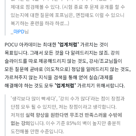
제대로 점검해볼 수 있다. (시험 종료 후 문제 공개를 할 수
있는지에 대한 질문에 포프님은, 면접때도 이럴 수 있으니
복기하는 훈련을 하라 하셨...)
_
마PD
님
POCU 아카데미는 최대한
'업계처럼'
가르치는 것이
목표입니다. 그래서 모든 것을 다 알려드리지는 않죠. 강의
슬라이드를 따로 제공해드리지 않는 것도, 강사/조교님들이
모든 질문에 곧바로 (의도적으로) 정답을 알려드리지 않는 것도,
가르쳐주지 않는 지식을 검색을 통해 얻어 실습/과제를
해결해야 하는 것도 모두
'업계처럼'
가르치기 위해서랍니다.
'생각보다 많이 빡세다', '강의 수가 많다'라는 점이 장점과
단점 모두 될 수 있지만, 저는 장점이라고 생각합니다.
저처럼
실력 향상을 원한다면 무조건 만족스러울 수밖에
없는 강의
입니다. 이수 기준 85%의 벽이 높지만 충분히
도전해볼 만한 수준입니다.