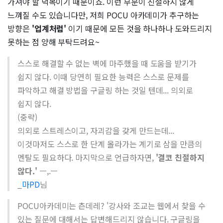
가져야 할 덕목이기 때문이죠. 이런 부분이 친절하지 않게
느껴질 수도 있습니다만, 저희 POCU 아카데미가 추구하는
방향은
'업계처럼'
이기 때문에 모든 것을 하나하나 도와드리지
못하는 점 양해 부탁드려요~
스스로 해결할 수 없는 벽에 마주했을 때 도움을 받기가
쉽지 않다. 이때 당연히 필요한 능력은 스스로 문제를
파악하고 해결 방법을 구글링 하는 것일 텐데... 의외로
쉽지 않다.
(중략)
의외로 스트레스이고, 자괴감을 갖게 만드는데...
이것마저도 스스로 한 단계 올라가는 계기로 삼을 만큼의
멘탈도 필요하다. 마지막으로 언급하자면,
'결코 친절하지
않다.'
ㅡ,.ㅡ
_
마PD
님
POCU아카데미는 츤데레? '강사와 조교는 웹에서 찾을 수
있는 질문에 대해서는 답변해드리지 않습니다. 구글링을