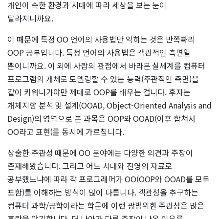
개인이 속한 환경과 시대에 따라 세상을 보는 눈이
달라지니까요.
이 때문에 특정 OO 언어의 사용법만 익히는 것은 반쪽짜리
OOP 공부입니다. 특정 언어의 사용법은 객관적인 측면일
뿐이니까요. 이 외에 사람의 관점에서 바라본 실세계를 컴퓨터
프로그램의 개체로 모델링할 수 있는 능력(주관적인 측면)을
같이 키워나가야만 제대로 OOP를 배우는 겁니다. 후자는
개체지향 분석 및 설계(OOAD, Object-Oriented Analysis and
Design)의 영역으로 본 과목은 OOP와 OOAD(이후 합쳐서
OO라고 표현)를 동시에 가르칩니다.
상술한 주관성 때문에 OO 분야에는 다양한 의견과 주장이
존재해왔습니다. 그리고 어느 시대와 진영의 자료로
공부했느냐에 따라 각 프로그래머가 OO(OOP와 OOAD를 모두
포함)를 이해하는 방식이 많이 다릅니다. 객관성을 추구하는
컴퓨터 과학/공학이라는 학문에 이런 광범위한 주관성은 많은
혼란을 야기합니다. 더 나아가 다른 주장이 나온 이유를