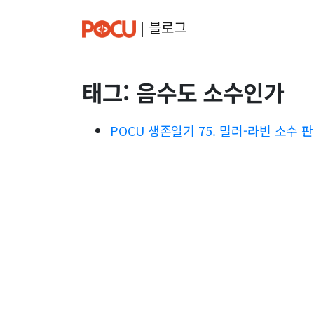
| 블로그
태그: 음수도 소수인가
POCU 생존일기 75. 밀러-라빈 소수 