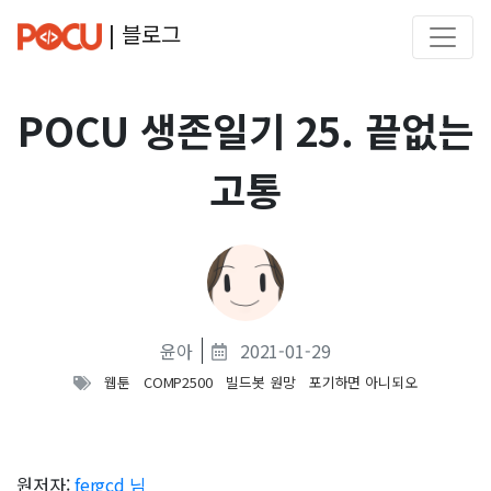
| 블로그
POCU 생존일기 25. 끝없는
고통
윤아
2021-01-29
웹툰
COMP2500
빌드봇 원망
포기하면 아니되오
원저자:
fergcd 님