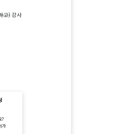
라고)
강사
딩
요?
머가